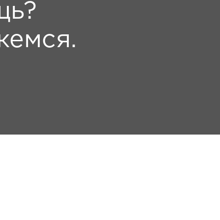
щь?
жемся.