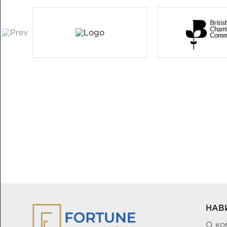
НАВ
О ко