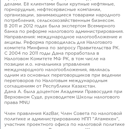
делами. Её клиентами были крупные нефтяные,
горнорудные, нефтесервисные компании,
организации, занимающиеся товарами народного
потребления, сельскохозяйственным бизнесом.
В 2011 и 2012 годах была экспертом Всемирного
банка по реформе налогового администрирования.
Направления: международное налогообложение и
акцизы. Реформа проводилась для Налогового
комитета Минфина по запросу Правительства РК.
С 2004 по 2011 годы Дана проработала в
Налоговом Комитете МФ РК, в том числе на
позиции и.о. начальника управления
международного налогообложения, являлась
одним из основных переговорщиков при ведении
переговоров по Налоговым международным
соглашениям от Республики Казахстан.
Дана А. была доцентом Академии Правосудия при
Верховном Суде, руководитем Школы налогового
права MNU
Член правления KazBar, Член Совета по налоговой
политике и администрированию НПП "Атамекен",
участник проектного офиса по налоговой политике